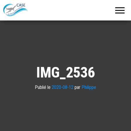
C.A.S.E.
Cercle
Aéronautique
de
Strasbourg
Entzheim
IMG_2536
Publié le
2020-08-12
par
Philippe