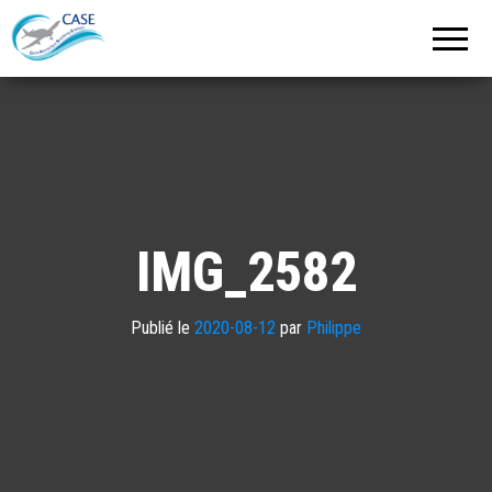
C.A.S.E.
Cercle
Aéronautique
de
Strasbourg
Entzheim
IMG_2582
Publié le
2020-08-12
par
Philippe