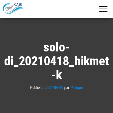
C.A.S.E.
Cercle
Aéronautique
de
Strasbourg
Entzheim
solo-
di_20210418_hikmet
-k
Publié le
2021-04-19
par
Philippe