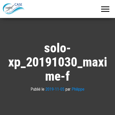
C.A.S.E.
Cercle
Aéronautique
de
Strasbourg
Entzheim
solo-
xp_20191030_maxi
me-f
Publié le
2019-11-05
par
Philippe