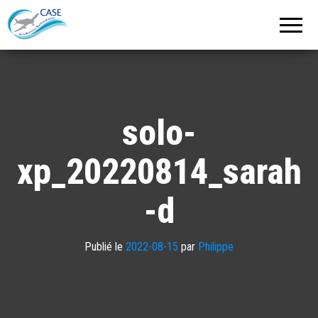
C.A.S.E.
Cercle
Aéronautique
de
Strasbourg
Entzheim
solo-
xp_20220814_sarah
-d
Publié le
2022-08-15
par
Philippe