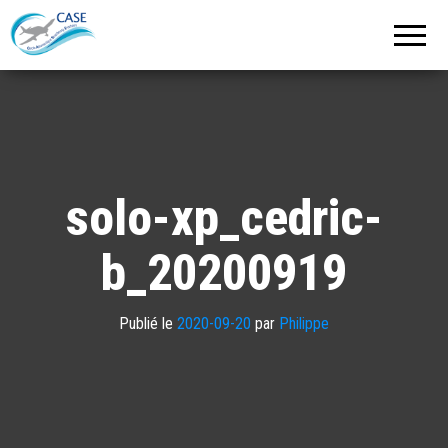
C.A.S.E.
Cercle
Aéronautique
de
Strasbourg
Entzheim
solo-xp_cedric-
b_20200919
Publié le
2020-09-20
par
Philippe