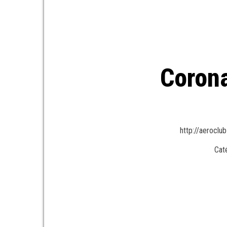
Corona
http://aerocl
Caté